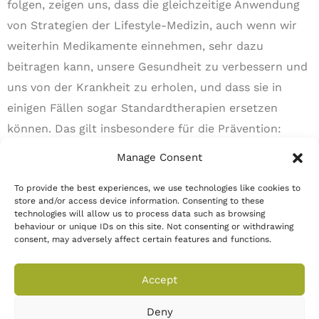
folgen, zeigen uns, dass die gleichzeitige Anwendung
von Strategien der Lifestyle-Medizin, auch wenn wir
weiterhin Medikamente einnehmen, sehr dazu
beitragen kann, unsere Gesundheit zu verbessern und
uns von der Krankheit zu erholen, und dass sie in
einigen Fällen sogar Standardtherapien ersetzen
können. Das gilt insbesondere für die Prävention:
Wenn wir besser informiert sind und uns der
Manage Consent
einfachen, aber wirkungsvollen Schritte bewusst
To provide the best experiences, we use technologies like cookies to
werden, die wir unternehmen können, um zu
store and/or access device information. Consenting to these
verhindern, dass sich die Krankheit jemals entwickelt,
technologies will allow us to process data such as browsing
behaviour or unique IDs on this site. Not consenting or withdrawing
haben wir die Macht über unser Schicksal wieder in
consent, may adversely affect certain features and functions.
unseren eigenen Händen. Eine solche Macht zu haben
und sie weise zu nutzen, ist an sich schon ein
Accept
wichtiger Teil davon, wirklich, ganzheitlich gesund zu
Deny
sein.