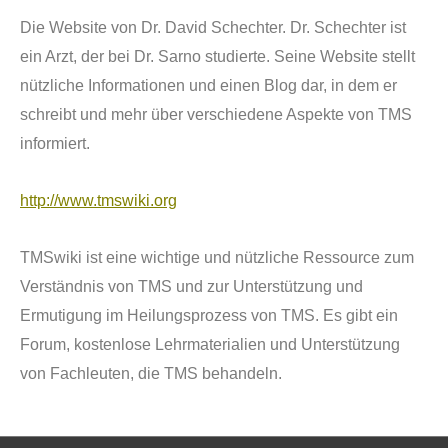
Die Website von Dr. David Schechter. Dr. Schechter ist
ein Arzt, der bei Dr. Sarno studierte. Seine Website stellt
n
ü
tzliche Informationen und einen Blog dar, in dem er
schreibt und mehr
ü
ber verschiedene Aspekte von TMS
informiert.
http://www.tmswiki.org
TMSwiki ist eine wichtige und
nü
tzliche Ressource zum
Verst
ä
ndnis von TMS und zur Unterst
ü
tzung und
Ermutigung im Heilungsprozess von TMS. Es gibt ein
Forum, kostenlose Lehrmaterialien und Unterst
ü
tzung
von Fachleuten, die TMS behandeln.