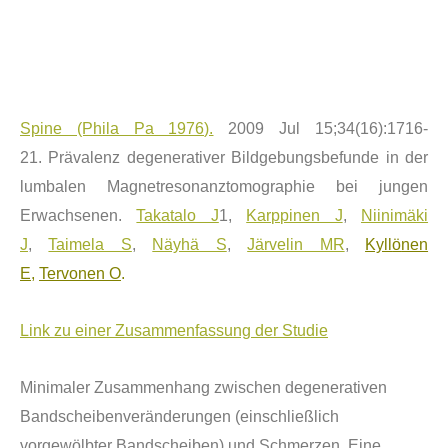
Spine (Phila Pa 1976).
2009 Jul 15;34(16):1716-
21. Prä
valenz degenerativer Bildgebungsbefunde in der
lumbalen Magnetresonanztomographie bei jungen
Erwachsenen.
Takatalo J
1,
Karppinen J
,
Niinimäki
J
,
Taimela S
,
Näyhä S
,
Järvelin MR
,
Kyll
ö
nen
E
,
Tervonen O
.
Link zu einer Zusammenfassung der Studie
Minimaler Zusammenhang zwischen degenerativen
Bandscheibenver
ä
nderungen (einschließlich
vorgew
ö
lbter Bandscheiben) und Schmerzen. Eine