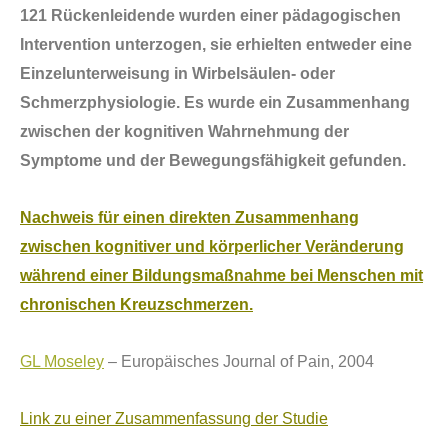
121 Rü
ckenleidende wurden einer p
ä
dagogischen
Intervention unterzogen, sie erhielten entweder eine
Einzelunterweisung in Wirbels
ä
ulen- oder
Schmerzphysiologie. Es wurde ein Zusammenhang
zwischen der kognitiven Wahrnehmung der
Symptome und der Bewegungsf
ä
higkeit gefunden.
Nachweis f
ü
r einen direkten Zusammenhang
zwischen kognitiver und k
ö
rperlicher Ver
ä
nderung
w
ä
hrend einer Bildungsmaßnahme bei Menschen mit
chronischen Kreuzschmerzen.
GL Moseley
– Europäisches Journal of Pain, 2004
Link zu einer Zusammenfassung der Studie