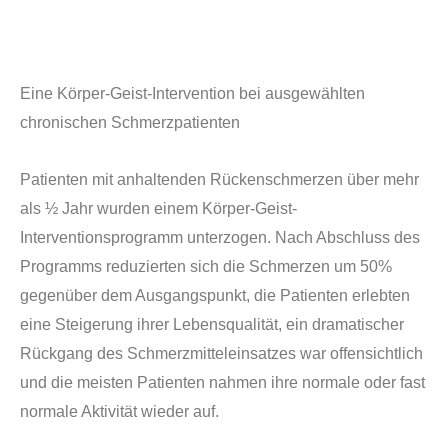
Eine Körper-Geist-Intervention bei ausgew
ä
hlten
chronischen Schmerzpatienten
Patienten mit anhaltenden R
ü
ckenschmerzen über mehr
als
½
Jahr wurden einem K
ö
rper-Geist-
Interventionsprogramm unterzogen. Nach Abschluss des
Programms reduzierten sich die Schmerzen um 50%
gegen
ü
ber dem Ausgangspunkt, die Patienten erlebten
eine Steigerung ihrer Lebensqualit
ä
t, ein dramatischer
R
ü
ckgang des Schmerzmitteleinsatzes war offensichtlich
und die meisten Patienten nahmen ihre normale oder fast
normale Aktivit
ä
t wieder auf.