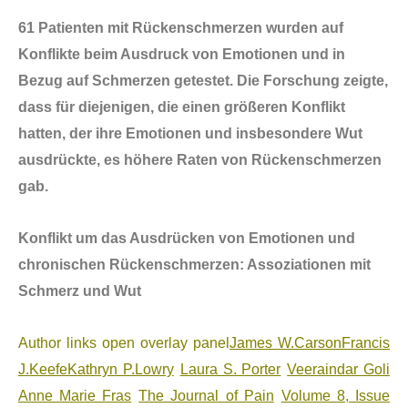
61 Patienten mit R
ü
ckenschmerzen wurden auf
Konflikte beim Ausdruck von Emotionen und in
Bezug auf Schmerzen getestet. Die Forschung zeigte,
dass f
ü
r diejenigen, die einen größeren Konflikt
hatten, der ihre Emotionen und insbesondere Wut
ausdr
ü
ckte, es h
ö
here Raten von R
ü
ckenschmerzen
gab.
Konflikt um das Ausdr
ü
cken von Emotionen und
chronischen R
ü
ckenschmerzen: Assoziationen mit
Schmerz und Wut
Author links open overlay panel
James W.CarsonFrancis
J.KeefeKathryn P.Lowry
Laura S. Porter
Veeraindar Goli
Anne Marie Fras
The Journal of Pain
Volume 8, Issue