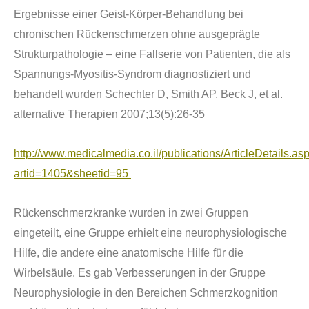
Ergebnisse einer Geist-K
ö
rper-Behandlung bei
chronischen R
ü
ckenschmerzen ohne ausgepr
ä
gte
Strukturpathologie – eine Fallserie von Patienten, die als
Spannungs-Myositis-Syndrom diagnostiziert und
behandelt wurden Schechter D, Smith AP, Beck J, et al.
alternative Therapien 2007;13(5):26-35
http://www.medicalmedia.co.il/publications/ArticleDetails.as
artid=1405&sheetid=95
Rü
ckenschmerzkranke wurden in zwei Gruppen
eingeteilt, eine Gruppe erhielt eine neurophysiologische
Hilfe, die andere eine anatomische Hilfe
für die
Wirbels
ä
ule. Es gab Verbesserungen in der Gruppe
Neurophysiologie in den Bereichen Schmerzkognition