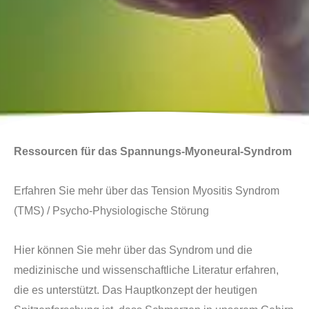
Ressourcen f
ü
r das Spannungs-Myoneural-Syndrom
Erfahren Sie mehr
ü
ber das Tension Myositis Syndrom
(TMS)
/
Psycho-Physiologische St
ö
rung
Hier k
ö
nnen Sie mehr
ü
ber das Syndrom und die
medizinische und wissenschaftliche Literatur erfahren,
die es unterst
ü
tzt. Das Hauptkonzept der heutigen