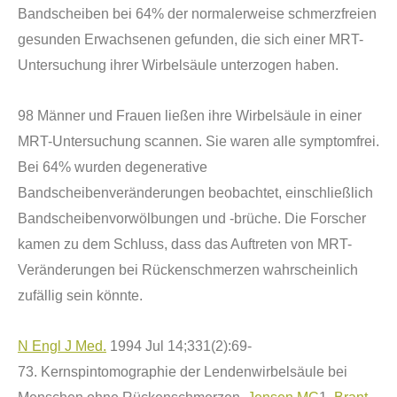
Bandscheiben bei 64% der normalerweise schmerzfreien
gesunden Erwachsenen gefunden, die sich einer MRT-
Untersuchung ihrer Wirbels
ä
ule unterzogen haben.
98 M
ä
nner und Frauen ließen ihre Wirbels
ä
ule in einer
MRT-Untersuchung scannen. Sie waren alle symptomfrei.
Bei 64% wurden degenerative
Bandscheibenver
ä
nderungen beobachtet, einschließlich
Bandscheibenvorw
ö
lbungen und -br
ü
che. Die Forscher
kamen zu dem Schluss, dass das Auftreten von MRT-
Veränderungen bei Rückenschmerzen wahrscheinlich
zufällig sein k
ö
nnte.
N Engl J Med.
1994 Jul 14;331(2):69-
73.
Kernspintomographie der Lendenwirbels
ä
ule bei