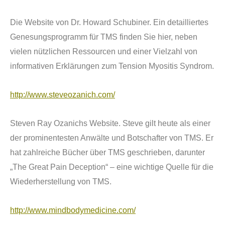
Die Website von Dr. Howard Schubiner. Ein detailliertes
Genesungsprogramm f
ü
r TMS finden Sie hier, neben
vielen n
ü
tzlichen Ressourcen und einer Vielzahl von
informativen Erkl
ä
rungen zum Tension Myositis Syndrom.
http://www.steveozanich.com/
Steven Ray Ozanichs Website. Steve gilt heute als einer
der prominentesten Anw
ä
lte und Botschafter von TMS. Er
hat zahlreiche B
ü
cher
ü
ber TMS geschrieben, darunter
„The Great Pain Deception“ – eine wichtige Quelle f
ü
r die
Wiederherstellung von TMS.
http://www.mindbodymedicine.com/