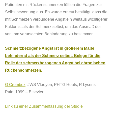
Patienten mit R
ü
ckenschmerzen f
ü
llten die Fragen zur
Selbstbewertung aus. Es wurde erneut best
ä
tigt, dass die
mit Schmerzen verbundene Angst ein weitaus wichtigerer
Faktor ist als der Schmerz selbst, um das Ausmaß der
von ihm verursachten Behinderung zu bestimmen.
Schmerzbezogene Angst ist in größerem Maße
behindernd als der Schmerz selbst: Belege f
ü
r die
Rolle der schmerzbezogenen Angst bei chronischen
R
ü
ckenschmerzen.
G Crombez
, JWS Vlaeyen, PHTG Heuts, R Lysens –
Pain, 1999 – Elsevier
Link zu einer Zusammenfassung der Studie