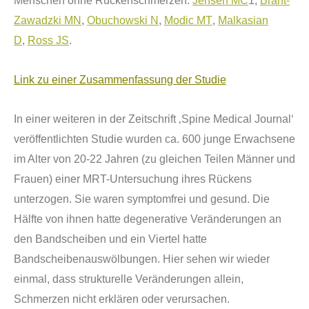
Menschen ohne R
ü
ckenschmerzen.
Jensen MC
1,
Brant-
Zawadzki MN
,
Obuchowski N
,
Modic MT
,
Malkasian
D
,
Ross JS
.
Link zu einer Zusammenfassung der Studie
In einer weiteren in der Zeitschrift ‚
Spine
M
edical
J
ournal
‘
ver
ö
ffentlichten Studie wurden ca. 600 junge Erwachsene
im Alter von 20-22 Jahren (zu gleichen Teilen M
ä
nner und
Frauen) einer MRT-Untersuchung ihres R
ü
ckens
unterzogen. Sie waren symptomfrei und gesund. Die
H
ä
lfte von ihnen hatte degenerative Ver
ä
nderungen an
den Bandscheiben und ein Viertel hatte
Bandscheibenausw
ö
lbungen. Hier sehen wir wieder
einmal, dass strukturelle Ver
ä
nderungen allein,
Schmerzen nicht erkl
ä
ren oder verursachen.