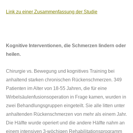
Link zu einer Zusammenfassung der Studie
Kognitive Interventionen, die Schmerzen lindern oder
heilen.
Chirurgie vs. Bewegung und kognitives Training bei
anhaltend starken chronischen R
ü
ckenschmerzen. 349
Patienten im Alter von 18-55 Jahren, die f
ü
r eine
Wirbels
ä
ulenfusionsoperation in Frage kamen, wurden in
zwei Behandlungsgruppen eingeteilt. Sie alle litten unter
anhaltenden R
ü
ckenschmerzen von mehr als einem Jahr.
Die H
ä
lfte wurde operiert und die andere H
ä
lfte nahm an
einem intensiven 3-w
ö
chigen Rehabilitationsprogramm