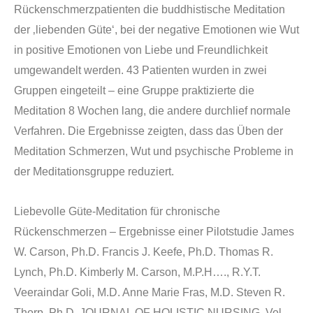
R
ü
ckenschmerzpatienten die buddhistische Meditation
der ‚liebenden Güte‘, bei der negative Emotionen wie Wut
in positive Emotionen von Liebe und Freundlichkeit
umgewandelt werden. 43 Patienten wurden in zwei
Gruppen eingeteilt – eine Gruppe praktizierte die
Meditation 8 Wochen lang, die andere durchlief normale
Verfahren. Die Ergebnisse zeigten, dass das Üben der
Meditation Schmerzen, Wut und psychische Probleme in
der Meditationsgruppe reduziert.
Liebevolle Güte-M
editation f
ü
r chronische
R
ü
ckenschmerzen – Ergebnisse einer Pilotstudie James
W. Carson, Ph.D. Francis J. Keefe, Ph.D. Thomas R.
Lynch, Ph.D. Kimberly M. Carson, M.P.H…., R.Y.T.
Veeraindar Goli, M.D. Anne Marie Fras, M.D. Steven R.
Thorp, Ph.D. JOURNAL OF HOLISTIC NURSING, Vol.