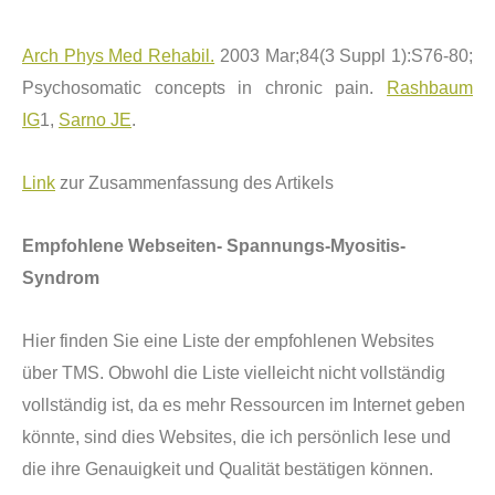
Arch Phys Med Rehabil.
2003 Mar;84(3 Suppl 1):S76-80;
Psychosomatic concepts in chronic pain.
Rashbaum
IG
1,
Sarno JE
.
Link
zur Zusammenfassung des Artikels
Empfohlene Webseiten- Spannungs-Myositis-
Syndrom
Hier finden Sie eine Liste der empfohlenen Websites
ü
ber TMS. Obwohl die Liste vielleicht nicht vollst
ä
ndig
vollst
ä
ndig ist, da es mehr Ressourcen im Internet geben
k
ö
nnte, sind dies Websites, die ich pers
ö
nlich lese und
die ihre Genauigkeit und Qualit
ä
t best
ä
tigen k
ö
nnen.