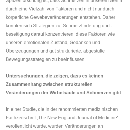
Spitzenforschung ist, dass Schmerzen in unserem Gehirn
durch eine Vielzahl von Faktoren und nicht nur durch
k
ö
rperliche Gewebever
ä
nderungen entstehen. Daher
k
ö
nnten sich Strategien zur Schmerzlinderung und -
beseitigung darauf konzentrieren, diese Faktoren wie
unseren emotionalen Zustand, Gedanken und
Überzeugungen und gut strukturierte, abgestufte
Bewegungsstrategien zu beeinflussen.
Untersuchungen, die zeigen, dass es keinen
Zusammenhang zwischen strukturellen
Ver
ä
nderungen der Wirbels
ä
ule und Schmerzen gibt:
In einer Studie, die in der renommierten medizinischen
Fachzeitschrift ‚
The New England Journal of Medicine
‘
ver
ö
ffentlicht wurde, wurden Ver
ä
nderungen an