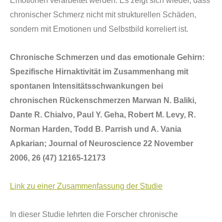
Emotionen verarbeitet werden. Es zeigt sich wieder, dass
chronischer Schmerz nicht mit strukturellen Sch
ä
den,
sondern mit Emotionen und Selbstbild korreliert ist.
Chronische Schmerzen und das emotionale Gehirn:
Spezifische Hirnaktivit
ä
t im Zusammenhang mit
spontanen Intensit
ä
tsschwankungen bei
chronischen R
ü
ckenschmerzen Marwan N. Baliki,
Dante R. Chialvo, Paul Y. Geha, Robert M. Levy, R.
Norman Harden, Todd B. Parrish und A. Vania
Apkarian; Journal of Neuroscience 22 November
2006, 26 (47) 12165-12173
Link zu einer Zusammenfassung der Studie
In dieser Studie lehrten die Forscher chronische