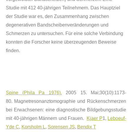
Studie mit 412 40-j
ä
hrigen Teilnehmern. Das Hauptziel
der Studie war es, den Zusammenhang zwischen
degenerativen Bandscheibenver
ä
nderungen und
Schmerzen zu untersuchen. F
ü
r eine solche Verbindung
konnten die Forscher keine
ü
berzeugenden Beweise
finden.
Spine (Phila Pa 1976).
2005 15. Mai;30(10):1173-
80.
Magnetresonanztomographie und R
ü
ckenschmerzen
bei Erwachsenen: eine diagnostische Bildgebungsstudie
mit 40-j
ä
hrigen M
ä
nnern und Frauen.
Kjaer P
1,
Leboeuf-
Yde C
,
Korsholm L
,
Sorensen JS
,
Bendix T