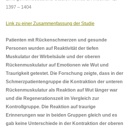
1397
– 1404
Link zu einer Zusammenfassung der Studie
Patienten mit R
ü
ckenschmerzen und gesunde
Personen wurden auf Reaktivit
ä
t der tiefen
Muskulatur der Wirbels
ä
ule und der oberen
R
ü
ckenmuskulatur auf Emotionen wie Wut und
Traurigkeit getestet. Die Forschung zeigte, dass in der
Schmerzpatientengruppe die Kontraktion der unteren
R
ü
ckenmuskulatur als Reaktion auf Wut l
ä
nger war
und die Regenerationszeit im Vergleich zur
Kontrollgruppe. Die Reaktion auf traurige
Erinnerungen war in beiden Gruppen gleich und es
gab keine Unterschiede in der Kontraktion der oberen